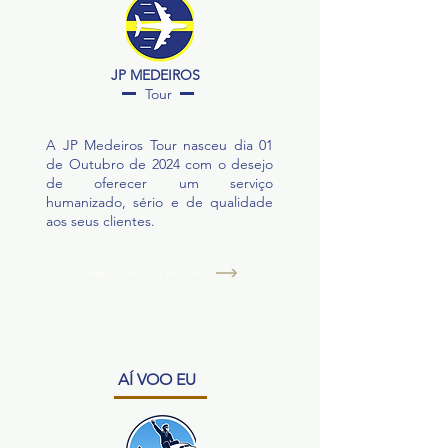
TRANSFER TERRESTRE
ORIGEM E DESTINO
HOSPEDAGEM EM
JP MEDEIROS
APARECIDA (CAFÉ DA
Tour
MANHÃ E JANTAR)
HOSPEDAGEM EM CAMPOS
A JP Medeiros Tour nasceu dia 01
DE JORDÃO (CAFÉ DA
de Outubro de 2024 com o desejo
de oferecer um serviço
MANHÃ)
humanizado, sério e de qualidade
CITY TOUR COM GUIA
aos seus clientes.
LOCAL
ACOMPANHAMENTO DO
CONHEÇA NOSSA HISTÓRIA
AGENTE DE VIAGEM DA JP
MEDEIROS TOUR OU
AGENTE PARCEIRO
SEGURO VIAGEM
AÍ VOO EU
ROTEIRO