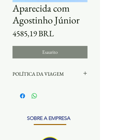
Aparecida com
Agostinho Júnior
Prezzo
4585,19 BRL
Esaurito
POLÍTICA DA VIAGEM
Atenção!!! Antes de efetuar a
compra do pacote leia com atenção
a política da viagem
SOBRE A EMPRESA
SERVIÇOS INCLUSOS
AÉREOS DE IDA/VOLTA